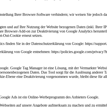
tellung Ihrer Browser-Software verhindern; wir weisen Sie jedoch dara
gten und auf Ihre Nutzung der Website bezogenen Daten (inkl. Ihrer I
re Browser-Add-on zur Deaktivierung von Google Analytics herunterlade
t-Out-Cookie erneut setzen.
s finden Sie in der Datenschutzerklärung von Google: https://suppor
rklärung von Google entnehmen: https://policies.google.com/privacy
gle. Google Tag Manager ist eine Lösung, mit der Vermarkter Website
 personenbezogenen Daten. Das Tool sorgt für die Auslösung anderer Ta
kie-Ebene eine Deaktivierung vorgenommen wurde, bleibt diese für al
oogle Ads ist ein Online-Werbeprogramm des Anbieters Google.
 Webseiten auf unsere Angebote aufmerksam zu machen und zu ermitteln