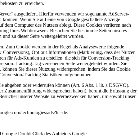
rbekosten zu erreichen.
ver“ ausgeliefert. Hierfür verwenden wir sogenannte AdServer-
n können. Wenn Sie auf eine von Google geschaltete Anzeige
 auf dem Computer des Nutzers ablegt. Diese Cookies verlieren nach
ennung Ihres Webbrowsers. Besuchen Sie bestimmte Seiten unseres
 und zu dieser Seite weitergeleitet wurden.
en. Zum Cookie werden in der Regel als Analysewerte folgende
ew-Conversions), Opt-out-Informationen (Markierung, dass der Nutzer
en für Ads-Kunden zu erstellen, die sich für Conversion-Tracking
ersion-Tracking-Tag versehenen Seite weitergeleitet wurden. Sie
en, können Sie dieser Nutzung widersprechen, indem Sie das Cookie
e Conversion-Tracking Statistiken aufgenommen.
gle abgeben oder widerrufen können (Art. 6 Abs. 1 lit. a DSGVO).
er Zusammenführung widersprochen haben), beruht die Erfassung der
 der Besucher unserer Website zu Werbezwecken haben, um sowohl unser
google.com/technologies/ads?hl=de.
d Google DoubleClick des Anbieters Google.