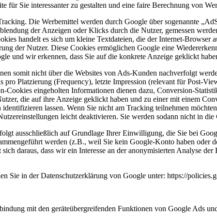
te für Sie interessanter zu gestalten und eine faire Berechnung von We
acking. Die Werbemittel werden durch Google über sogenannte „AdSer
nblendung der Anzeigen oder Klicks durch die Nutzer, gemessen werde
okies handelt es sich um kleine Textdateien, die der Internet-Browser
izierung der Nutzer. Diese Cookies ermöglichen Google eine Wiedererk
le und wir erkennen, dass Sie auf die konkrete Anzeige geklickt haben
nen somit nicht über die Websites von Ads-Kunden nachverfolgt werd
pro Platzierung (Frequency), letzte Impression (relevant für Post-Vi
-Cookies eingeholten Informationen dienen dazu, Conversion-Statistik
zer, die auf ihre Anzeige geklickt haben und zu einer mit einem Conv
ch identifizieren lassen. Wenn Sie nicht am Tracking teilnehmen möcht
utzereinstellungen leicht deaktivieren. Sie werden sodann nicht in di
lgt ausschließlich auf Grundlage Ihrer Einwilligung, die Sie bei Goo
sammengeführt werden (z.B., weil Sie kein Google-Konto haben oder d
ibt sich daraus, dass wir ein Interesse an der anonymisierten Analyse
 Sie in der Datenschutzerklärung von Google unter: https://policies.
rbindung mit den geräteübergreifenden Funktionen von Google Ads un