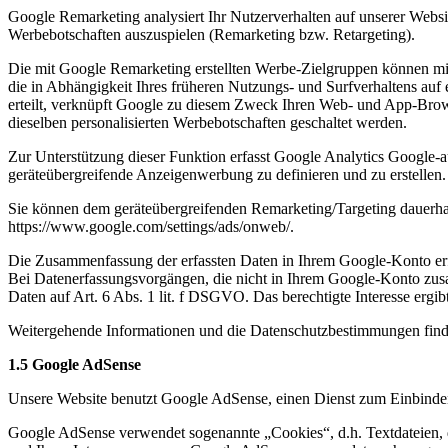
Google Remarketing analysiert Ihr Nutzerverhalten auf unserer Web
Werbebotschaften auszuspielen (Remarketing bzw. Retargeting).
Die mit Google Remarketing erstellten Werbe-Zielgruppen können mit
die in Abhängigkeit Ihres früheren Nutzungs- und Surfverhaltens auf
erteilt, verknüpft Google zu diesem Zweck Ihren Web- und App-Brow
dieselben personalisierten Werbebotschaften geschaltet werden.
Zur Unterstützung dieser Funktion erfasst Google Analytics Google-a
geräteübergreifende Anzeigenwerbung zu definieren und zu erstellen.
Sie können dem geräteübergreifenden Remarketing/Targeting dauerhaf
https://www.google.com/settings/ads/onweb/.
Die Zusammenfassung der erfassten Daten in Ihrem Google-Konto erfo
Bei Datenerfassungsvorgängen, die nicht in Ihrem Google-Konto zu
Daten auf Art. 6 Abs. 1 lit. f DSGVO. Das berechtigte Interesse ergi
Weitergehende Informationen und die Datenschutzbestimmungen finden
1.5 Google AdSense
Unsere Website benutzt Google AdSense, einen Dienst zum Einbinde
Google AdSense verwendet sogenannte „Cookies“, d.h. Textdateien, d