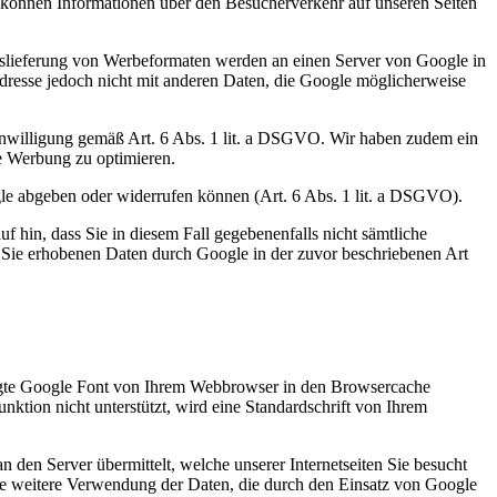
können Informationen über den Besucherverkehr auf unseren Seiten
uslieferung von Werbeformaten werden an einen Server von Google in
resse jedoch nicht mit anderen Daten, die Google möglicherweise
Einwilligung gemäß Art. 6 Abs. 1 lit. a DSGVO. Wir haben zudem ein
e Werbung zu optimieren.
gle abgeben oder widerrufen können (Art. 6 Abs. 1 lit. a DSGVO).
f hin, dass Sie in diesem Fall gegebenenfalls nicht sämtliche
r Sie erhobenen Daten durch Google in der zuvor beschriebenen Art
tigte Google Font von Ihrem Webbrowser in den Browsercache
nktion nicht unterstützt, wird eine Standardschrift von Ihrem
den Server übermittelt, welche unserer Internetseiten Sie besucht
ie weitere Verwendung der Daten, die durch den Einsatz von Google