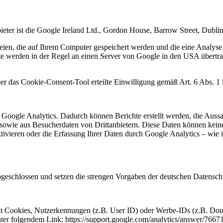
ter ist die Google Ireland Ltd., Gordon House, Barrow Street, Dublin
ien, die auf Ihrem Computer gespeichert werden und die eine Analyse
e werden in der Regel an einen Server von Google in den USA übertrag
ber das Cookie-Consent-Tool erteilte Einwilligung gemäß Art. 6 Abs. 1
ogle Analytics. Dadurch können Berichte erstellt werden, die Aussage
owie aus Besucherdaten von Drittanbietern. Diese Daten können keine
ktivieren oder die Erfassung Ihrer Daten durch Google Analytics – wie
bgeschlossen und setzen die strengen Vorgaben der deutschen Datensc
mit Cookies, Nutzerkennungen (z.B. User ID) oder Werbe-IDs (z.B. Do
nter folgendem Link: https://support.google.com/analytics/answer/766