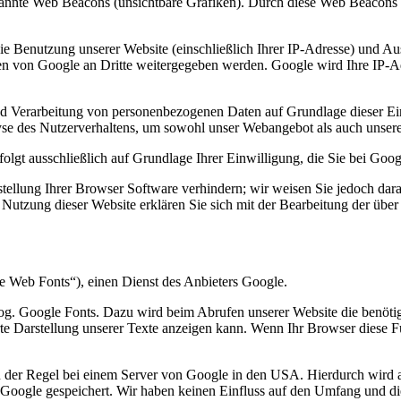
annte Web Beacons (unsichtbare Grafiken). Durch diese Web Beacons 
e Benutzung unserer Website (einschließlich Ihrer IP-Adresse) und A
en von Google an Dritte weitergegeben werden. Google wird Ihre IP-Ad
g und Verarbeitung von personenbezogenen Daten auf Grundlage dieser 
lyse des Nutzerverhaltens, um sowohl unser Webangebot als auch unser
lgt ausschließlich auf Grundlage Ihrer Einwilligung, die Sie bei Goo
tellung Ihrer Browser Software verhindern; wir weisen Sie jedoch darau
Nutzung dieser Website erklären Sie sich mit der Bearbeitung der übe
 Web Fonts“), einen Dienst des Anbieters Google.
 sog. Google Fonts. Dazu wird beim Abrufen unserer Website die benö
rte Darstellung unserer Texte anzeigen kann. Wenn Ihr Browser diese Fu
n der Regel bei einem Server von Google in den USA. Hierdurch wird an 
 Google gespeichert. Wir haben keinen Einfluss auf den Umfang und d