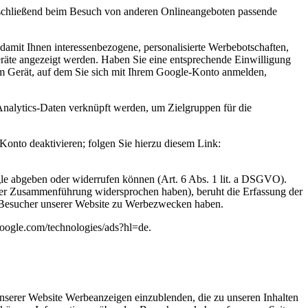
nschließend beim Besuch von anderen Onlineangeboten passende
amit Ihnen interessenbezogene, personalisierte Werbebotschaften,
eräte angezeigt werden. Haben Sie eine entsprechende Einwilligung
m Gerät, auf dem Sie sich mit Ihrem Google-Konto anmelden,
-Analytics-Daten verknüpft werden, um Zielgruppen für die
onto deaktivieren; folgen Sie hierzu diesem Link:
gle abgeben oder widerrufen können (Art. 6 Abs. 1 lit. a DSGVO).
er Zusammenführung widersprochen haben), beruht die Erfassung der
der Besucher unserer Website zu Werbezwecken haben.
google.com/technologies/ads?hl=de.
nserer Website Werbeanzeigen einzublenden, die zu unseren Inhalten